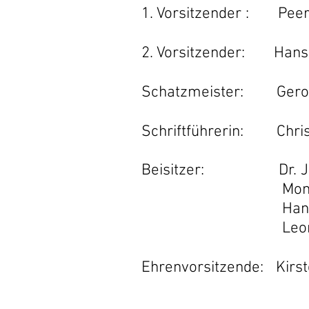
1. Vorsitzender : Peer
2. Vorsitzende
r
: Hans 
Schatzmeister: Gerol
Schriftführerin: Chris
Beisitzer: Dr. Jürg
Monika Lan
Hans-Peter
Leon Jova
Ehrenvorsitzende: Kirs