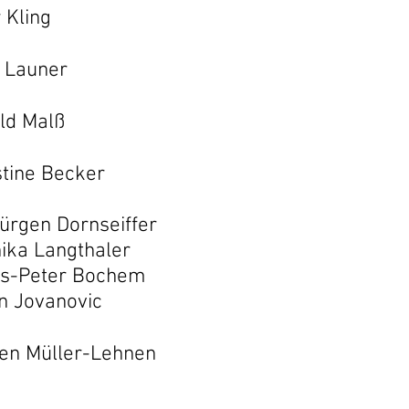
 Kling
Launer
d Malß
tine Becker
en Dornseiffer
gthaler
 Bochem
novic
ten Müller-Lehnen