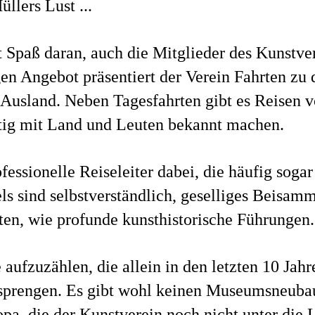
llers Lust ...
t Spaß daran, auch die Mitglieder des Kunstver
en Angebot präsentiert der Verein Fahrten z
 Ausland. Neben Tagesfahrten gibt es Reisen 
itig mit Land und Leuten bekannt machen.
essionelle Reiseleiter dabei, die häufig sogar
ls sind selbstverständlich, geselliges Beisam
ten, wie profunde kunsthistorische Führungen.
aufzuzählen, die allein in den letzten 10 Jah
prengen. Es gibt wohl keinen Museumsneuba
pa, die der Kunstverein noch nicht unter die