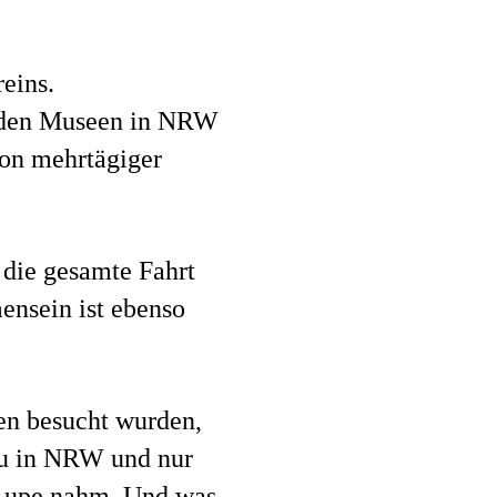
eins.
u den Museen in NRW
von mehrtägiger
 die gesamte Fahrt
mensein ist ebenso
ren besucht wurden,
u in NRW und nur
 Lupe nahm. Und was