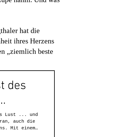
haler hat die
heit ihres Herzens
en „ziemlich beste
t des
..
s Lust ... und
ran, auch die
ns. Mit einem